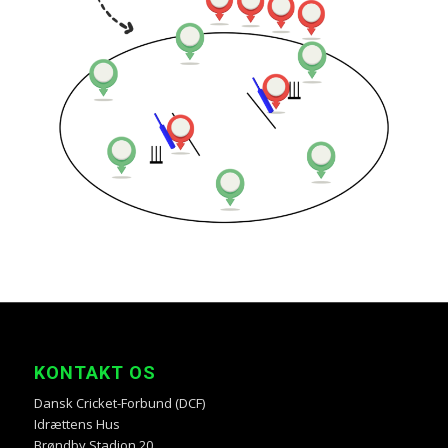
KONTAKT OS
Dansk Cricket-Forbund (DCF)
Idrættens Hus
Brøndby Stadion 20